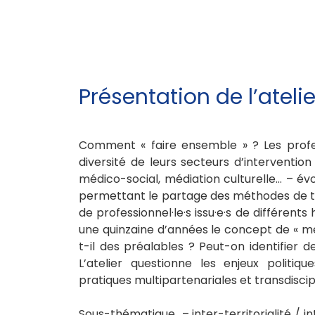
Présentation de l’atelie
Comment « faire ensemble » ? Les profess
diversité de leurs secteurs d’interventio
médico-social, médiation culturelle… – év
permettant le partage des méthodes de trav
de professionnel·le·s issu·e·s de différent
une quinzaine d’années le concept de « médi
t-il des préalables ? Peut-on identifier d
L’atelier questionne les enjeux politique
pratiques multipartenariales et transdiscipl
Sous-thématique – inter-territorialité / int