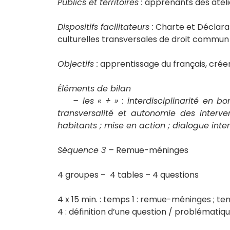
Publics et territoires :
apprenants des atelie
Dispositifs facilitateurs :
Charte et Déclarat
culturelles transversales de droit commun
Objectifs :
apprentissage du français, créer 
Éléments de bilan
– les « + » : interdisciplinarité en bon
transversalité et autonomie des interve
habitants ; mise en action ; dialogue interc
Séquence 3 –
Remue-méninges
4 groupes – 4 tables – 4 questions
4 x 15 min. : temps 1 : remue-méninges ; t
4 : définition d’une question / problématiqu