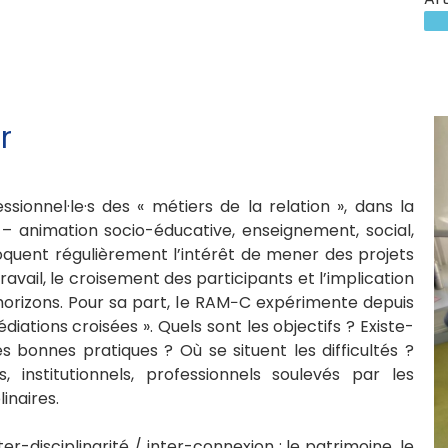
r
ionnel·le·s des « métiers de la relation », dans la
n – animation socio-éducative, enseignement, social,
oquent régulièrement l’intérêt de mener des projets
ail, le croisement des participants et l’implication
s horizons. Pour sa part, le RAM−C expérimente depuis
ations croisées ». Quels sont les objectifs ? Existe-
es bonnes pratiques ? Où se situent les difficultés ?
s, institutionnels, professionnels soulevés par les
inaires.
er-disciplinarité / inter-connexion : le patrimoine, le