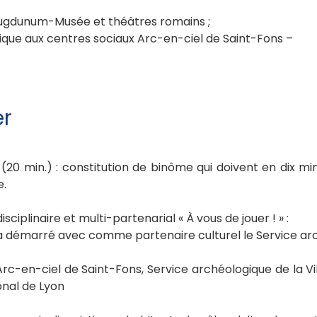
 Lugdunum-Musée et théâtres romains ;
ique aux centres sociaux Arc-en-ciel de Saint-Fons –
er
(20 min.) : constitution de binôme qui doivent en dix m
e.
sciplinaire et multi-partenarial « À vous de jouer ! » :
 a démarré avec comme partenaire culturel le Service arch
Arc-en-ciel de Saint-Fons, Service archéologique de la V
onal de Lyon