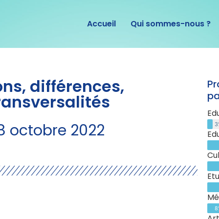
Accueil
Qui sommes-nous ?
ons, différences,
Pr
pa
ransversalités
Ed
18 octobre 2022
3
Ed
Cu
Etu
Mé
8
Art