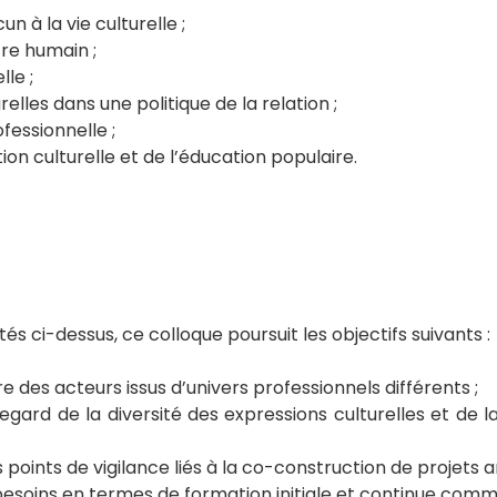
n à la vie culturelle ;
tre humain ;
le ;
elles dans une politique de la relation ;
essionnelle ;
on culturelle et de l’éducation populaire.
s ci-dessus, ce colloque poursuit les objectifs suivants :
e des acteurs issus d’univers professionnels différents ;
regard de la diversité des expressions culturelles et de 
s points de vigilance liés à la co-construction de projets ar
 besoins en termes de formation initiale et continue comm