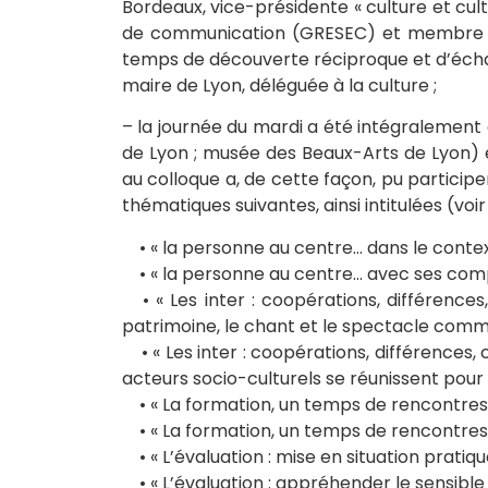
Bordeaux, vice-présidente « culture et cul
de communication (GRESEC) et membre du H
temps de découverte réciproque et d’échang
maire de Lyon, déléguée à la culture ;
– la journée du mardi a été intégralement 
de Lyon ; musée des Beaux-Arts de Lyon) e
au colloque a, de cette façon, pu participe
thématiques suivantes, ainsi intitulées (voir
• « la personne au centre… dans le contexte
• « la personne au centre… avec ses compé
• « Les inter : coopérations, différences, 
patrimoine, le chant et le spectacle comme
• « Les inter : coopérations, différences, c
acteurs socio-culturels se réunissent pou
• « La formation, un temps de rencontres 
• « La formation, un temps de rencontres 
• « L’évaluation : mise en situation pratique
• « L’évaluation : appréhender le sensible