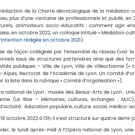
 rédaction de la Charte déontologique de la médiation cu
 plus d’une centaine de professionnels et publié, en 201
turels, animateurs socio-éducatifs : comment agir en
ise, en octobre 2022, un colloque intitulé « Médiation cult
 d’intention rédigée en octobre 2021
).
e de façon collégiale par l’ensemble du réseau (voir la 
nnels issus de structures partenaires ainsi que des form
ités publiques – Ville de Lyon, Ville de Villeurbanne (« c
Alpes, Rectorat de l’Académie de Lyon. Un comité d’o
r la liste dans la rubrique « Comité d’organisation »).
éra national de Lyon ; musée des Beaux-Arts de Lyon ; Uni
anne (Le Rize – Mémoires, cultures, échanges ; MJC),
’activité : éducation populaire, culture, social, médico-so
19 octobre 2022 à 13h, il s’est structuré sur quatre demi
er, le lundi après-midi à l’Opéra national de Lyon, un