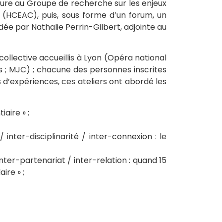
heure au Groupe de recherche sur les enjeux
 (HCEAC), puis, sous forme d’un forum, un
ée par Nathalie Perrin-Gilbert, adjointe au
ollective accueillis à Lyon (Opéra national
s ; MJC) ; chacune des personnes inscrites
s d’expériences, ces ateliers ont abordé les
aire » ;
 inter-disciplinarité / inter-connexion : le
inter-partenariat / inter-relation : quand 15
ire » ;