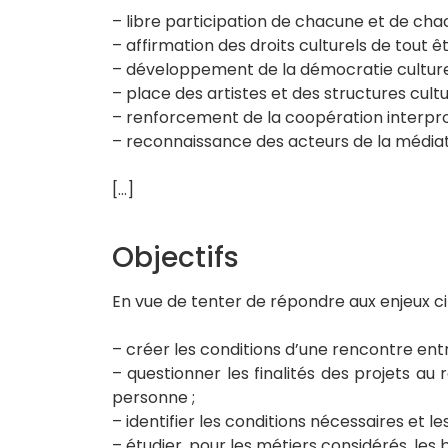
– libre participation de chacune et de chacu
– affirmation des droits culturels de tout ê
– développement de la démocratie culturel
– place des artistes et des structures cultur
– renforcement de la coopération interprof
– reconnaissance des acteurs de la médiati
[…]
Objectifs
En vue de tenter de répondre aux enjeux cité
– créer les conditions d’une rencontre entr
– questionner les finalités des projets au 
personne ;
– identifier les conditions nécessaires et le
– étudier, pour les métiers considérés, les