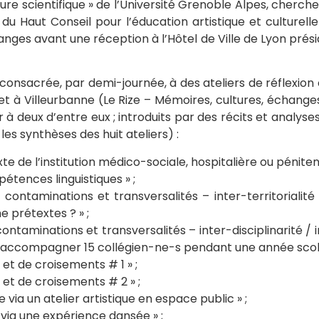
ture scientifique » de l’Université Grenoble Alpes, cherc
aut Conseil pour l’éducation artistique et culturelle
es avant une réception à l’Hôtel de Ville de Lyon présid
consacrée, par demi-journée, à des ateliers de réflexion c
t à Villeurbanne (Le Rize – Mémoires, cultures, échange
r à deux d’entre eux ; introduits par des récits et analyse
 les synthèses des huit ateliers) :
 de l’institution médico-sociale, hospitalière ou pénitenti
tences linguistiques » ;
contaminations et transversalités – inter-territorialité /
 prétextes ? » ;
ontaminations et transversalités – inter-disciplinarité / 
r accompagner 15 collégien-ne-s pendant une année scola
et de croisements # 1 » ;
et de croisements # 2 » ;
 via un atelier artistique en espace public » ;
 via une expérience dansée » ;