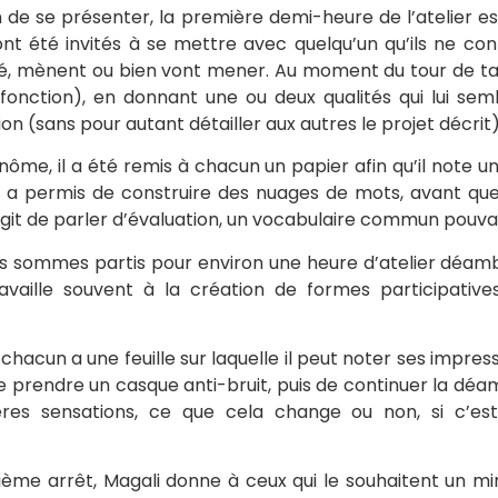
 de se présenter, la première demi-heure de l’atelier e
t été invités à se mettre avec quelqu’un qu’ils ne con
né, mènent ou bien vont mener. Au moment du tour de ta
nction), en donnant une ou deux qualités qui lui sembl
on (sans pour autant détailler aux autres le projet décrit)
ôme, il a été remis à chacun un papier afin qu’il note u
a a permis de construire des nuages de mots, avant que c
 s’agit de parler d’évaluation, un vocabulaire commun pouva
us sommes partis pour environ une heure d’atelier déamb
vaille souvent à la création de formes participatives
hacun a une feuille sur laquelle il peut noter ses impress
prendre un casque anti-bruit, puis de continuer la déamb
es sensations, ce que cela change ou non, si c’est 
ième arrêt, Magali donne à ceux qui le souhaitent un mir