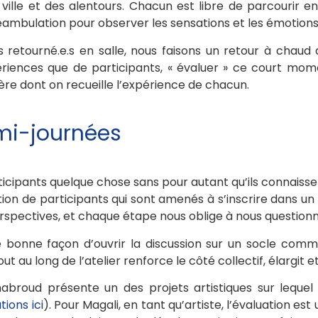
 ville et des alentours. Chacun est libre de parcourir e
ambulation pour observer les sensations et les émotions 
 retourné.e.s en salle, nous faisons un retour à cha
ériences que de participants, « évaluer » ce court mom
ère dont on recueille l’expérience de chacun.
mi-journées
ticipants quelque chose sans pour autant qu’ils connaisse
sition de participants qui sont amenés à s’inscrire dans u
spectives, et chaque étape nous oblige à nous questionne
e bonne façon d’ouvrir la discussion sur un socle comm
tout au long de l’atelier renforce le côté collectif, élargi
abroud présente un des projets artistiques sur lequel
tions ici
). Pour Magali, en tant qu’artiste, l’évaluation 