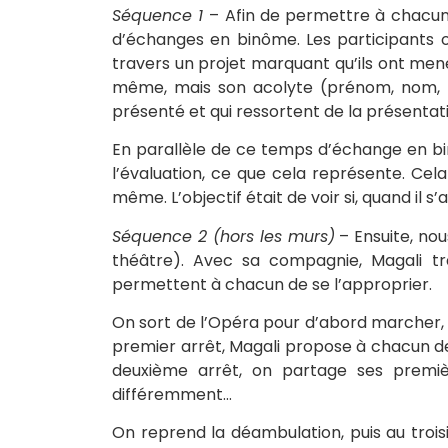
Séquence 1
– Afin de permettre à chacun
d’échanges en binôme. Les participants on
travers un projet marquant qu’ils ont me
même, mais son acolyte (prénom, nom, fo
présenté et qui ressortent de la présentati
En parallèle de ce temps d’échange en bin
l’évaluation, ce que cela représente. Cel
même. L’objectif était de voir si, quand il
Séquence 2 (hors les murs)
– Ensuite, no
théâtre). Avec sa compagnie, Magali tra
permettent à chacun de se l’approprier.
On sort de l’Opéra pour d’abord marcher, c
premier arrêt, Magali propose à chacun de 
deuxième arrêt, on partage ses premièr
différemment…
On reprend la déambulation, puis au trois