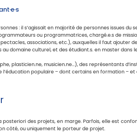
ant·e·s
sonnes : il s’agissait en majorité de personnes issues du 
 programmateurs ou programmatrices, chargé.e.s de missi
pectacles, associations, etc.), auxquelles il faut ajouter d
s au domaine culturel, et des étudiant.s. en master dans l
aphe, plasticien.ne, musicien.ne…), des représentants d’ins
e l’éducation populaire – dont certains en formation – et
r
a posteriori des projets, en marge. Parfois, elle est confo
on côté, ou uniquement le porteur de projet.